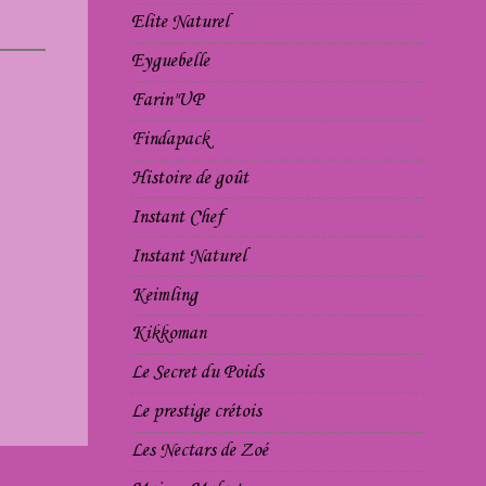
Elite Naturel
Eyguebelle
Farin'UP
Findapack
Histoire de goût
Instant Chef
Instant Naturel
Keimling
Kikkoman
Le Secret du Poids
Le prestige crétois
Les Nectars de Zoé