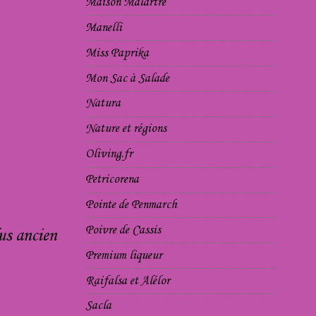
Maison Malartre
Manelli
Miss Paprika
Mon Sac à Salade
Natura
Nature et régions
Oliving.fr
Petricorena
Pointe de Penmarch
Poivre de Cassis
us ancien
Premium liqueur
Raifalsa et Alélor
Sacla