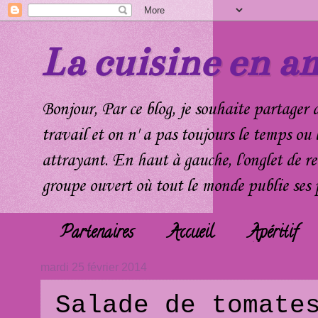
La cuisine en a
Bonjour, Par ce blog, je souhaite partager d
travail et on n' a pas toujours le temps ou 
attrayant. En haut à gauche, l'onglet de r
groupe ouvert où tout le monde publie ses p
Partenaires
Accueil
Apéritif
Aides
mardi 25 février 2014
Salade de tomate