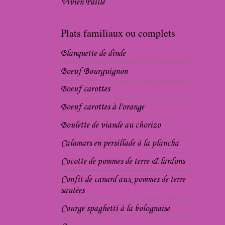
Vivien Paille
Plats familiaux ou complets
Blanquette de dinde
Boeuf Bourguignon
Boeuf carottes
Boeuf carottes à l'orange
Boulette de viande au chorizo
Calamars en persillade à la plancha
Cocotte de pommes de terre & lardons
Confit de canard aux pommes de terre
sautées
Courge spaghetti à la bolognaise