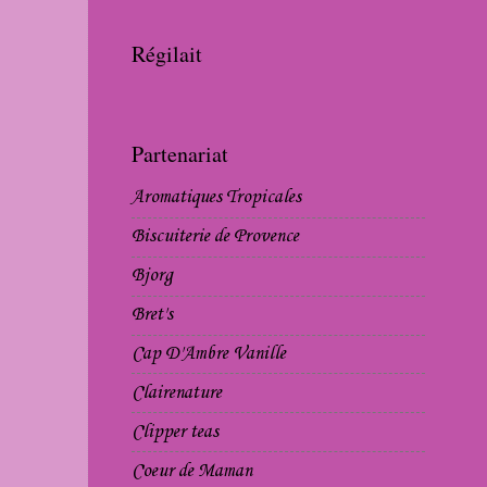
Régilait
Partenariat
Aromatiques Tropicales
Biscuiterie de Provence
Bjorg
Bret's
Cap D'Ambre Vanille
Clairenature
Clipper teas
Coeur de Maman