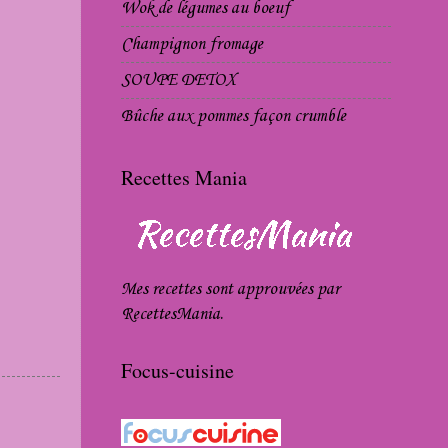
Wok de légumes au boeuf
Champignon fromage
SOUPE DETOX
Bûche aux pommes façon crumble
Recettes Mania
Mes recettes sont approuvées par
RecettesMania
.
Focus-cuisine