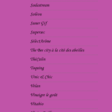
Sodastream
Soléou
Suner Gif
Supersec
SélectArôme
The Bee city à la cité des abeilles
ThéCalin
Toquing
Unic & Chic
Velan
Vinaigre le goût
Vitabio